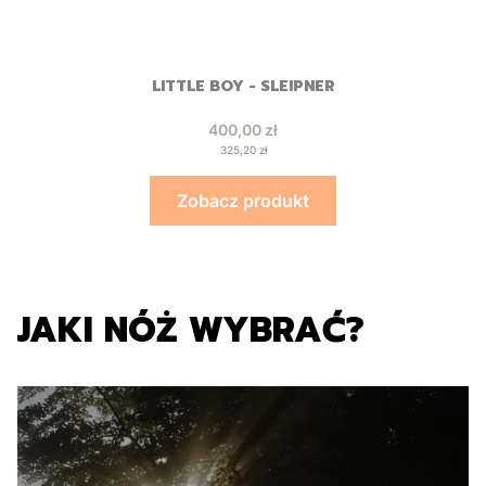
LITTLE BOY - SLEIPNER
Cena
400,00 zł
Cena
325,20 zł
Zobacz produkt
JAKI NÓŻ WYBRAĆ?