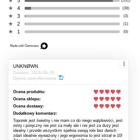
5
(531)
4
(38)
3
(3)
2
(1)
1
(0)
UNKNØWN
Dodano: 2026-06-26
Opinia zweryfikowana
Ocena produktu:
Ocena sklepu:
Ocena dostawy:
Dodatkowy komentarz:
Toporek jest świetny i nie mam co do niego wątpliwości, jest
ostry i poręczny nie jest za mały ale i nie jest za duży jest
idealny i przede wszystkim spełnia swoją role bez dwóch
zdań idealnie wyważony i jego ergonomia to jest strzał w 10!