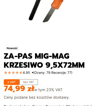
Nowość
ZA-PAS MIG-MAG
KRZESIWO 9,5X72MM
4.95
(Oceny: 79 Recenzje: 77)
z VAT
bez VAT
74,99 zł
Cena
w tym
23%
VAT
Ceny podane bez kosztów dostawy.