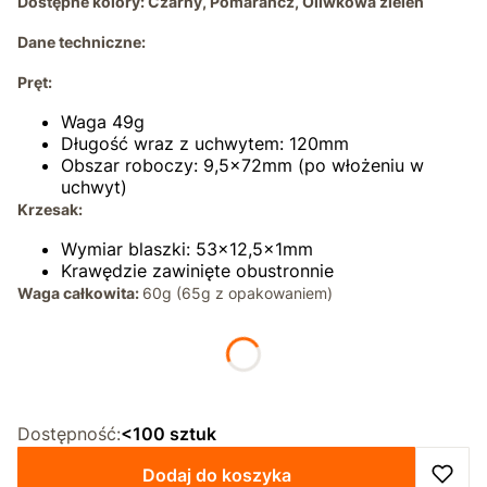
Dostępne kolory: Czarny, Pomarańcz, Oliwkowa zieleń
Dane techniczne:
Pręt:
Waga 49g
Długość wraz z uchwytem: 120mm
Obszar roboczy: 9,5x72mm (po włożeniu w
uchwyt)
Krzesak:
Wymiar blaszki: 53x12,5x1mm
Krawędzie zawinięte obustronnie
Waga całkowita:
60g (65g z opakowaniem)
*
Kolor
Wybierz
Dostępność:
<100 sztuk
Dodaj do koszyka