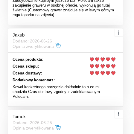
Zdecydowanie kupiłbym jeszcze raz! Polecam także
zakupienie graweru w osobnej ofercie, wykonują go tutaj
świetnie (Customowy grawer znajduje się w lewym górnym
rogu toporka na zdjęciu).
Jakub
Dodano: 2026-06-26
Opinia zweryfikowana
Ocena produktu:
Ocena sklepu:
Ocena dostawy:
Dodatkowy komentarz:
Kawał konkretnego narzędzia,dokładnie to o co mi
chodziło.Czas dostawy zgodny z zadeklarowanym.
Polecam.
Tomek
Dodano: 2026-06-25
Opinia zweryfikowana