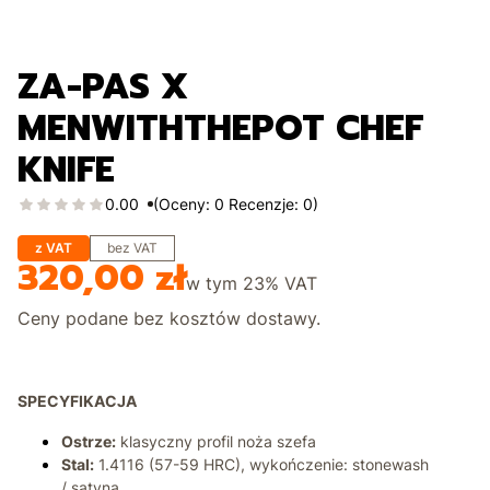
ZA-PAS X
MENWITHTHEPOT CHEF
KNIFE
0.00
(Oceny: 0 Recenzje: 0)
z VAT
bez VAT
320,00 zł
Cena
w tym
23%
VAT
Ceny podane bez kosztów dostawy.
SPECYFIKACJA
Ostrze:
klasyczny profil noża szefa
Stal:
1.4116 (57-59 HRC), wykończenie: stonewash
/ satyna