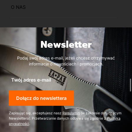
O NAS
Newsletter
Podaj swój adres e-mail, jeżeli chcesz otrzymywać
informacje o nowościach i promocjach.
Twój adres e-mail
Dołącz do newslettera
Zapisując się, akceptujesz nasz
Regulamin
(w zakresie dotyczącym
Newslettera). Przetwarzanie danych odbywa się zgodnie z
Polityką
prywatności
.